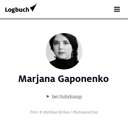
Marjana Gaponenko
bei Suhrkamp
Search
for:
Foto: © Mathias Bothor / Photoselection