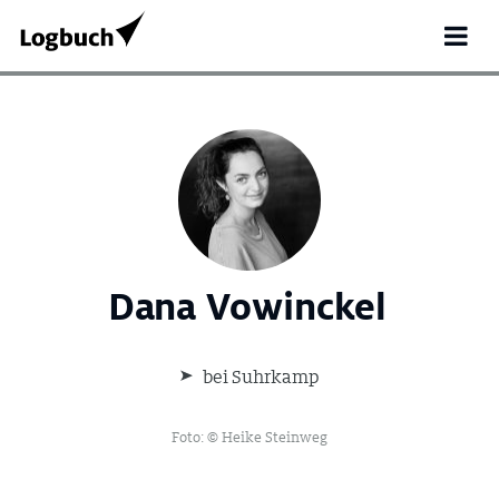
Dana Vowinckel
bei Suhrkamp
Search
for:
Foto: © Heike Steinweg