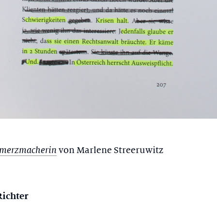
von Marlene Streeruwitz
hmerzmacherin
Richter