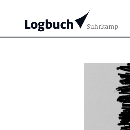
Search
for: