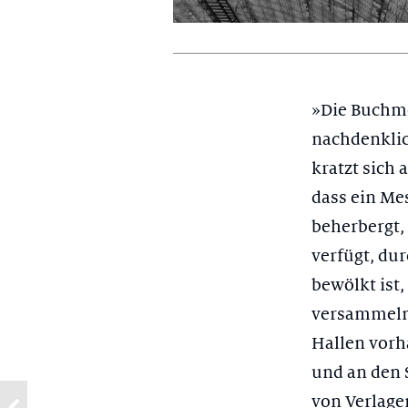
»Die Buchme
nachdenklic
kratzt sich 
dass ein Me
beherbergt,
verfügt, du
bewölkt ist
versammeln,
Hallen vorh
und an den 
von Verlagen