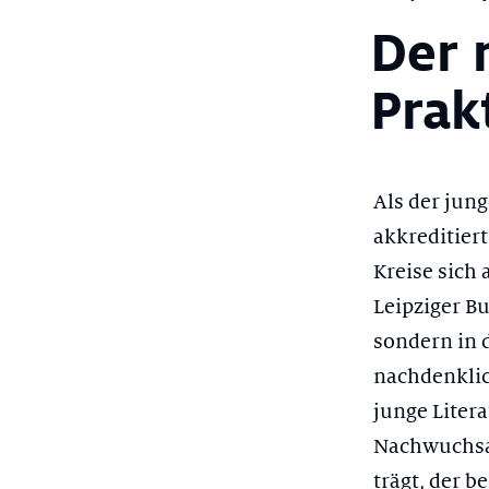
Der 
Prak
Als der jun
akkreditier
Kreise sich 
Leipziger Bu
sondern in 
nachdenklic
junge Liter
Nachwuchsau
trägt, der b