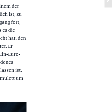
einem der
ch ist, zu
gang fort,
 es die
cht hat, den
er. Er
Ein-Euro-
ldenes
lassen ist.
 Amulett um