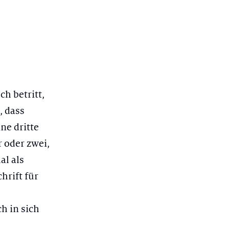
h betritt,
, dass
ne dritte
r oder zwei,
al als
hrift für
h in sich