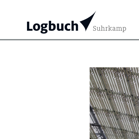
Search
for: