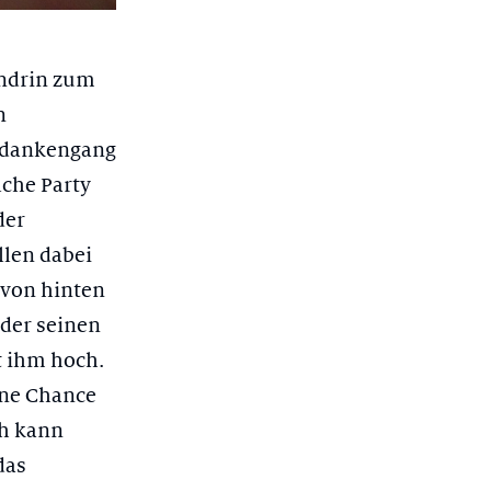
endrin zum
n
Gedankengang
lche Party
der
llen dabei
 von hinten
 der seinen
t ihm hoch.
ine Chance
ch kann
das