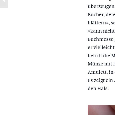
überzeugen 
Bücher, der
blättern«, 
»kann nicht 
Buchmesse g
er vielleich
betritt die
Münze mit h
Amulett, in 
Es zeigt ei
den Hals.