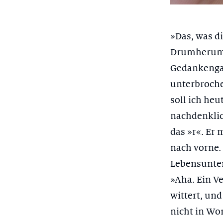
»Das, was d
Drumherum«,
Gedankengan
unterbroche
soll ich heu
nachdenklic
das »r«. Er
nach vorne. 
Lebensunter
»Aha. Ein V
wittert, un
nicht in Wor