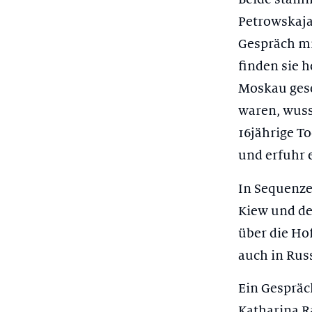
Petrowskaja.
Gespräch mi
finden sie h
Moskau gese
waren, wuss
16jährige To
und erfuhr 
In Sequenze
Kiew und de
über die Ho
auch in Rus
Ein Gespräch
Katharina R