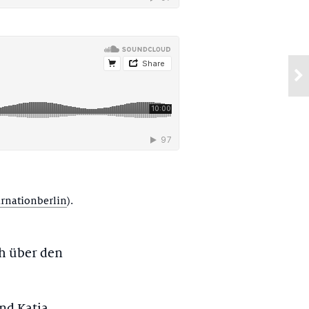
rnationberlin
).
ch über den
nd Katja