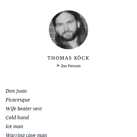
THOMAS KÖCK
Zur Person
Don Juan
Picaresque
Wife beater vest
Cold hand
Ice man
Warring cave man