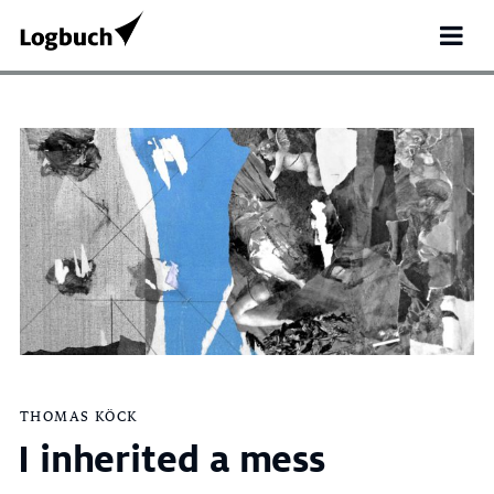
Search
THOMAS KÖCK
for:
I inherited a mess